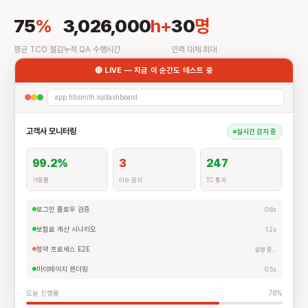
75
%
3,026,000
h+
30
명
평균 TCO 절감
누적 QA 수행시간
인력 대체 최대
🔴 LIVE — 지금 이 순간도 테스트 중
app.hbsmith.io/dashboard
고객사 모니터링
실시간 감지 중
99.2%
3
247
가동률
이슈 감지
TC 통과
로그인 플로우 검증
0.8s
보험료 계산 시나리오
1.2s
청약 프로세스 E2E
실행 중...
마이페이지 렌더링
0.5s
오늘 진행률
78%